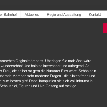
er Bahnhof
Aktuelles
Regie und Aussattung
Kontakt
rimmschen Originalmärchens. Überlegen Sie mal: Was wäre
r wunderschön! Und halb so interessant und aufregend. Ja -
r Frau, die selber so gern die Nummer Eins wäre. Schön sein
aubernde Märchen sehr moderne Fragen - die blitzen frech und
zum besten gibt! Dabei katapultiert sie sich voll Inbrunst in
on Schauspiel, Figuren und Live-Gesang auf rockige