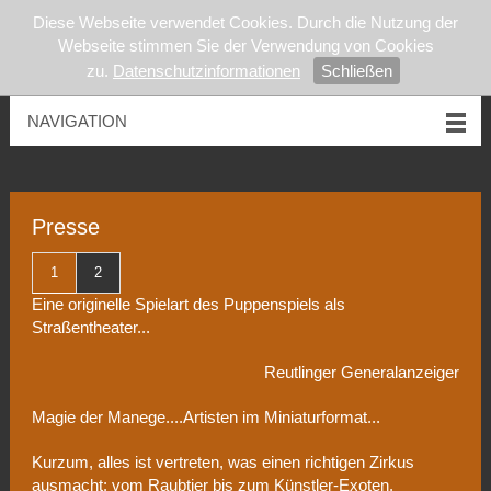
Diese Webseite verwendet Cookies. Durch die Nutzung der
Webseite stimmen Sie der Verwendung von Cookies
zu.
Datenschutzinformationen
Schließen
NAVIGATION
Presse
1
2
Eine originelle Spielart des Puppenspiels als
Straßentheater...
Reutlinger Generalanzeiger
Magie der Manege....Artisten im Miniaturformat...
Kurzum, alles ist vertreten, was einen richtigen Zirkus
ausmacht: vom Raubtier bis zum Künstler-Exoten.