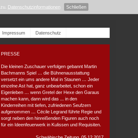
zu.
Datenschutzinformationen
Schließen
Impressum
Datenschutz
PRESSE
Die kleinen Zuschauer verfolgen gebannt Martin
Bachmanns Spiel … die Bühnenausstattung
versetzt ein ums andere Mal in Staunen … Jeder
einzelne Ast hat, ganz unbearbeitet, schon ein
Eigenleben … wenn Gretel der Hexe den Garaus
machen kann, dann wird das ... in den
Kinderreihen mit tiefen, zufriedenen Seufzern
aufgenommen … Cécile Legrand führte Regie und
sorgt neben den hinreißenden Figuren auch noch
für ein Ideenfeuerwerk in Kulissen und Requisiten.
Schwäbische Zeitung, 05.12.2017