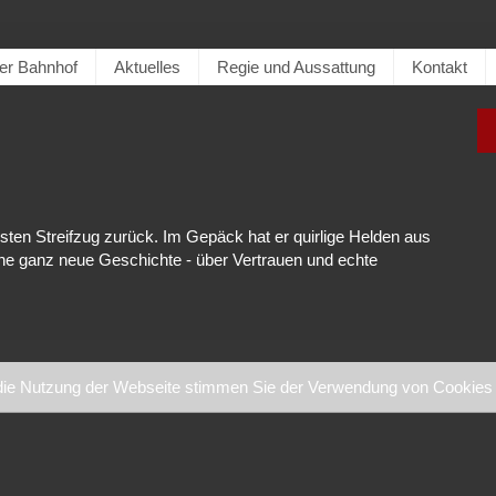
er Bahnhof
Aktuelles
Regie und Aussattung
Kontakt
en Streifzug zurück. Im Gepäck hat er quirlige Helden aus
ine ganz neue Geschichte - über Vertrauen und echte
die Nutzung der Webseite stimmen Sie der Verwendung von Cookies 