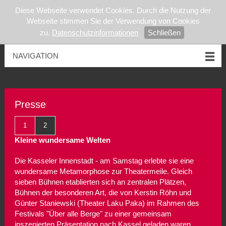
Diese Webseite verwendet Cookies. Durch die Nutzung der
Webseite stimmen Sie der Verwendung von Cookies
zu.
Datenschutzinformationen
Schließen
NAVIGATION
Presse
1
2
Kleine wundersame Welten
Die Kasseler Innenstadt - am Samstag erlebte sie eine
wundersame Metamorphose zur Theatermeile. Gleich
sieben Bühnen etablierten sich an zentralen Plätzen,
Bühnen der besonderen Art, die von Kerstin Röhn und
Günter Staniewski (Theater Laku Paka) im Rahmen des
Festivals "Über alle Berge" zu einer gemeinsam
inszenierten Präsentation nach Kassel geladen waren.