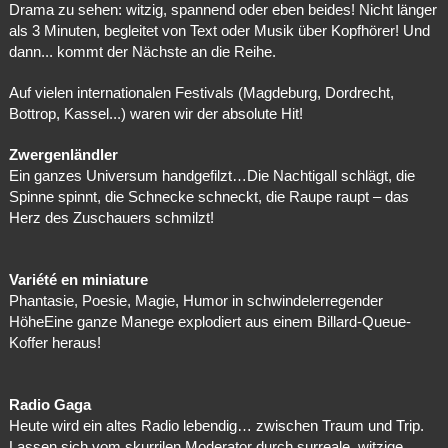
Drama zu sehen: witzig, spannend oder eben beides! Nicht länger
als 3 Minuten, begleitet von Text oder Musik über Kopfhörer! Und
dann... kommt der Nächste an die Reihe.
Auf vielen internationalen Festivals (Magdeburg, Dordrecht,
Bottrop, Kassel...) waren wir der absolute Hit!
Zwergenländler
Ein ganzes Universum handgefilzt…Die Nachtigall schlägt, die
Spinne spinnt, die Schnecke schneckt, die Raupe raupt – das
Herz des Zuschauers schmilzt!
Variété en miniature
Phantasie, Poesie, Magie, Humor in schwindelerregender
HöheEine ganze Manege explodiert aus einem Billard-Queue-
Koffer heraus!
Radio Gaga
Heute wird ein altes Radio lebendig… zwischen Traum und Trip.
Lassen sich vom skurrilen Moderator durch surreale, witzige,